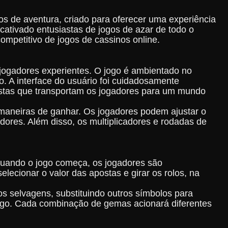
 de aventura, criado para oferecer uma experiência
cativado entusiastas de jogos de azar de todo o
mpetitivo de jogos de cassinos online.
 jogadores experientes. O jogo é ambientado no
. A interface do usuário foi cuidadosamente
listas que transportam os jogadores para um mundo
maneiras de ganhar. Os jogadores podem ajustar o
adores. Além disso, os multiplicadores e rodadas de
 Quando o jogo começa, os jogadores são
elecionar o valor das apostas e girar os rolos, na
s selvagens, substituindo outros símbolos para
go. Cada combinação de gemas acionará diferentes