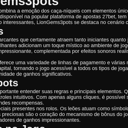
Gems3pots
mbina a emoção dos caça-níqueis com elementos únicos
 disponível na popular plataforma de apostas 27bet, tem 
interessantes, LionGems3pots se destaca no cenário co
s
arcantes que certamente atraem tanto iniciantes quanto
lhantes adicionam um toque místico ao ambiente de jogo
impressionante, complementada por efeitos sonoros rea
erece uma variedade de linhas de pagamento e várias 
ital, tornando o jogo acessível a todos os tipos de jog
dade de ganhos significativos.
pots
portante entender suas regras e principais elementos.
oles intuitivos. Com apenas alguns cliques, é possível s
andes recompensas.
iais presentes nos rolos. Os leões atuam como símbolo
 preciosas são o coração do mecanismo de bônus do jo
icadores de ganhos impressionantes.