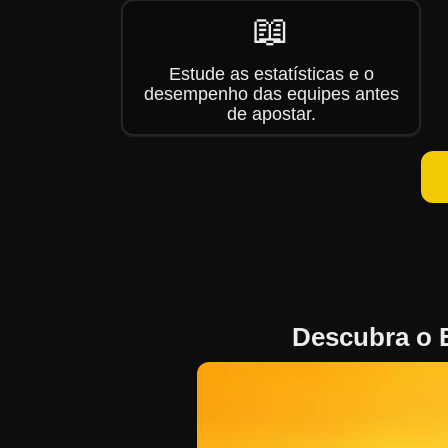
📖
Estude as estatísticas e o
desempenho das equipes antes
de apostar.
Descubra o 