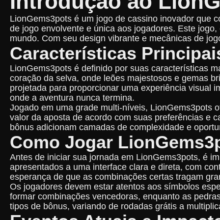
Introdução ao Lion
LionGems3pots é um jogo de cassino inovador que co
de jogo envolvente e única aos jogadores. Este jogo,
mundo. Com seu design vibrante e mecânicas de jogo 
Características Principai
LionGems3pots é definido por suas características m
coração da selva, onde leões majestosos e gemas bri
projetada para proporcionar uma experiência visual 
onde a aventura nunca termina.
Jogado em uma grade multi-níveis, LionGems3pots of
valor da aposta de acordo com suas preferências e cap
bônus adicionam camadas de complexidade e oportuni
Como Jogar LionGems3
Antes de iniciar sua jornada em LionGems3pots, é im
apresentados a uma interface clara e direta, com contr
esperança de que as combinações certas tragam gr
Os jogadores devem estar atentos aos símbolos espec
formar combinações vencedoras, enquanto as pedras
tipos de bônus, variando de rodadas grátis a multipl