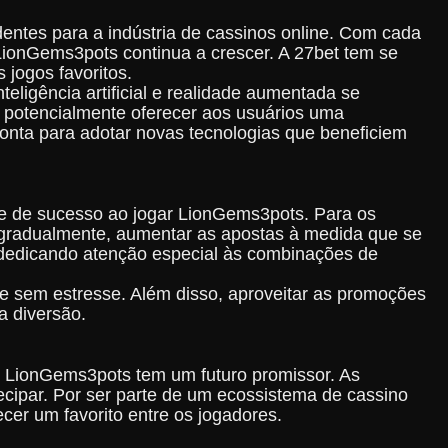
tes para a indústria de cassinos online. Com cada
LionGems3pots continua a crescer. A 27bet tem se
jogos favoritos.
ligência artificial e realidade aumentada se
a potencialmente oferecer aos usuários uma
onta para adotar novas tecnologias que beneficiem
ce de sucesso ao jogar LionGems3pots. Para os
 gradualmente, aumentar as apostas à medida que se
 dedicando atenção especial às combinações de
 e sem estresse. Além disso, aproveitar as promoções
a diversão.
o LionGems3pots tem um futuro promissor. As
cipar. Por ser parte de um ecossistema de cassino
cer um favorito entre os jogadores.