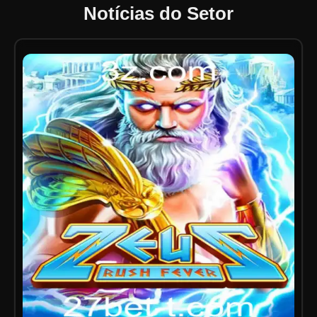
Notícias do Setor