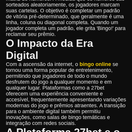
sorteados aleatoriamente, os jogadores marcam
suas cartelas. O objetivo é completar um padrão
de vitória pré-determinado, que geralmente é uma
linha, coluna ou diagonal completa. Quando um
jogador completa um padrão, ele grita 'Bingo!' para
reclamar seu prêmio.
O Impacto da Era
Digital
Com a ascensão da internet, o
bingo online
se
tornou uma forma popular de entretenimento,
permitindo que jogadores de todo o mundo
desfrutem do jogo a qualquer momento e em
qualquer lugar. Plataformas como a 27bet
oferecem uma experiência conveniente e
accesível, frequentemente apresentando variações
modernas do jogo e prêmios atraentes. A transição
para o ambiente digital também permitiu
inovações, como salas de bingo temáticas e
integração com redes sociais.