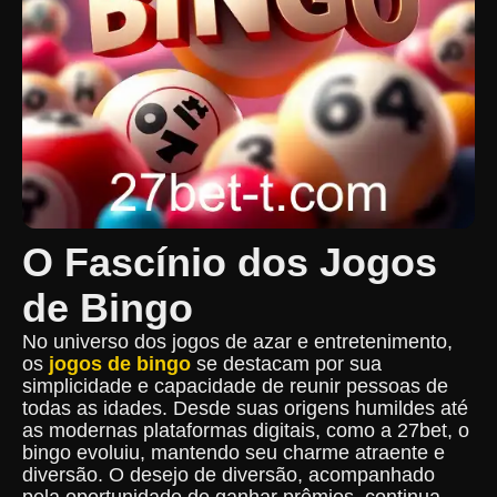
O Fascínio dos Jogos
de Bingo
No universo dos jogos de azar e entretenimento,
os
jogos de bingo
se destacam por sua
simplicidade e capacidade de reunir pessoas de
todas as idades. Desde suas origens humildes até
as modernas plataformas digitais, como a 27bet, o
bingo evoluiu, mantendo seu charme atraente e
diversão. O desejo de diversão, acompanhado