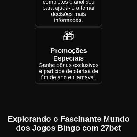
completos e análises
para ajudá-lo a tomar
decisões mais
informadas.
🎁
Promoções
Especiais
Ganhe bônus exclusivos
e participe de ofertas de
fim de ano e Carnaval.
Explorando o Fascinante Mundo
dos Jogos Bingo com 27bet