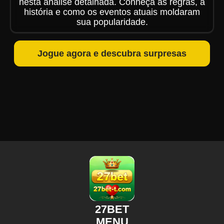
nesta análise detalhada. Conheça as regras, a
história e como os eventos atuais moldaram
sua popularidade.
Jogue agora e descubra surpresas
27BET
MENU