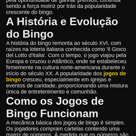
pela oportunidade de ganhar prêmios, continua
sendo a força motriz por trás da popularidade
crescente do bingo.
A História e Evolução
do Bingo
A história do bingo remonta ao século XVI, com
raízes na loteria italiana conhecida como 'Il Gioco
del Lotto d'Italia'. Com o tempo, o jogo viajou pela
Europa e cruzou o Atlântico, onde se estabeleceu
firmemente na cultura norte-americana durante o
início do século XX. A popularidade dos
jogos de
bingo
cresceu, especialmente em igrejas e
eventos de caridade, proporcionando uma mistura
única de entretenimento e comunhão.
Como os Jogos de
Bingo Funcionam
A mecânica básica dos jogos de bingo é simples.
Os jogadores compram cartelas contendo uma
matriz de números. À medida que os números são