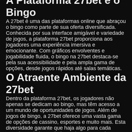
A Plataforma 27bet e o
Bingo
A 27bet é uma das plataformas online que abraçou
o bingo como parte de sua oferta diversificada.
Conhecida por sua interface amigável e variedade
de jogos, a plataforma 27bet proporciona aos
jogadores uma experiência imersiva e
emocionante. Com gráficos envolventes e
jogabilidade fluida, o bingo na 27bet destaca-se
pela sua acessibilidade e pela ampla gama de
opções, desde jogos rápidos até salas temáticas.
O Atraente Ambiente da
27bet
Dentro da plataforma 27bet, os jogadores não
apenas se dedicam ao bingo, mas têm acesso a
um mundo de oportunidades de jogos. Além de
jogos de bingo, a 27bet oferece uma vasta gama
de opções de cassino, esportes e muito mais. Esta
diversidade garante que haja algo para cada