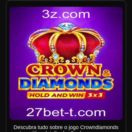
Descubra tudo sobre o jogo Crowndiamonds