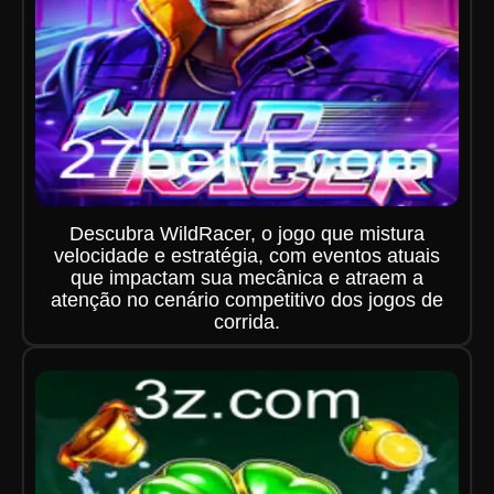
Descubra WildRacer, o jogo que mistura
velocidade e estratégia, com eventos atuais
que impactam sua mecânica e atraem a
atenção no cenário competitivo dos jogos de
corrida.