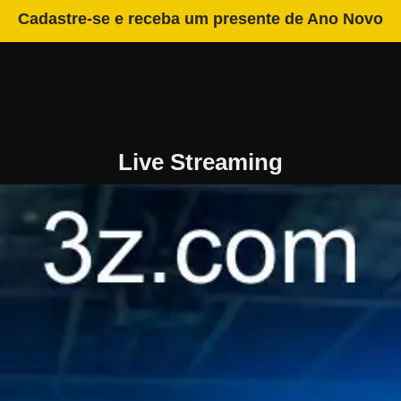
Cadastre-se e receba um presente de Ano Novo
Live Streaming