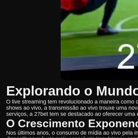
Explorando o Mundo 
O live streaming tem revolucionado a maneira como c
shows ao vivo, a transmissão ao vivo trouxe uma no
serviços, a 27bet tem se destacado ao oferecer uma e
O Crescimento Exponenci
Nos últimos anos, o consumo de mídia ao vivo pela in