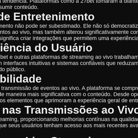
 tendência. Plataformas como a 27bet tomaram a diantei
sumir conteúdo.
 de Entretenimento
nimento não pode ser subestimado. Ele não só democrati
ntos ao vivo, mas também alterou significativamente c
ignifica criar integrações que permitem uma experiência
iência do Usuário
 27bet e outras plataformas de streaming ao vivo trabal
interfaces intuitivas e sistemas confiáveis que reduzam
do público.
bilidade
s transmissão de eventos ao vivo. A plataforma se comp
 de maneira mais significativa com o conteúdo. Desde op
rsos elementos que aprimoram a experiência geral de ent
 nas Transmissões ao Viv
streaming, proporcionando melhorias contínuas na qualida
 que seus usuários tenham acesso aos mais recentes av