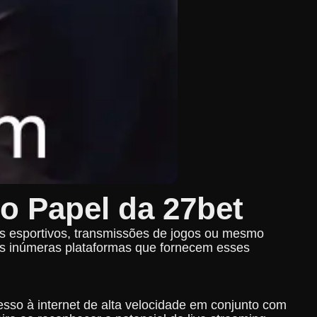
o Papel da 27bet
os esportivos, transmissões de jogos ou mesmo
as inúmeras plataformas que fornecem esses
esso à internet de alta velocidade em conjunto com