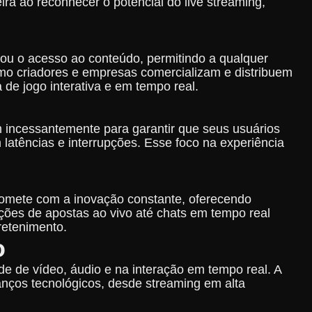
ra ao reconhecer o potencial do live streaming,
zou o acesso ao conteúdo, permitindo a qualquer
omo criadores e empresas comercializam e distribuem
 de jogo interativa e em tempo real.
ham incessantemente para garantir que seus usuários
 latências e interrupções. Esse foco na experiência
romete com a inovação constante, oferecendo
ções de apostas ao vivo até chats em tempo real
retenimento.
o
de de vídeo, áudio e na interação em tempo real. A
anços tecnológicos, desde streaming em alta