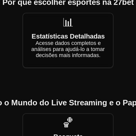
Por que escolher esportes na 27bet
📊
Estatísticas Detalhadas
Acesse dados completos e
análises para ajudá-lo a tomar
decisões mais informadas.
 o Mundo do Live Streaming e o Pap
🏀