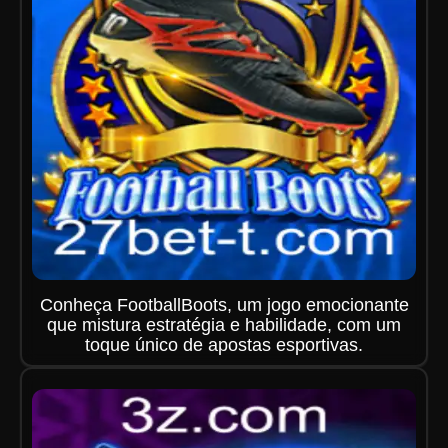
Conheça FootballBoots, um jogo emocionante
que mistura estratégia e habilidade, com um
toque único de apostas esportivas.