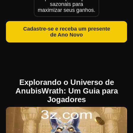
sazonais para
maximizar seus ganhos.
Cadastre-se e receba um presente
de Ano Novo
Explorando o Universo de
AnubisWrath: Um Guia para
Jogadores