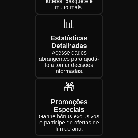
futebol, basquete e
muito mais.
📊
Estatísticas
Detalhadas
Acesse dados
abrangentes para ajudá-
lo a tomar decisões
informadas.
🎁
Promoções
Especiais
Ganhe bônus exclusivos
e participe de ofertas de
fim de ano.