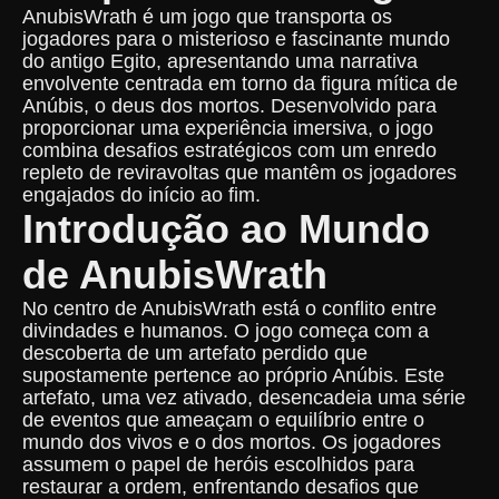
AnubisWrath é um jogo que transporta os
jogadores para o misterioso e fascinante mundo
do antigo Egito, apresentando uma narrativa
envolvente centrada em torno da figura mítica de
Anúbis, o deus dos mortos. Desenvolvido para
proporcionar uma experiência imersiva, o jogo
combina desafios estratégicos com um enredo
repleto de reviravoltas que mantêm os jogadores
engajados do início ao fim.
Introdução ao Mundo
de AnubisWrath
No centro de AnubisWrath está o conflito entre
divindades e humanos. O jogo começa com a
descoberta de um artefato perdido que
supostamente pertence ao próprio Anúbis. Este
artefato, uma vez ativado, desencadeia uma série
de eventos que ameaçam o equilíbrio entre o
mundo dos vivos e o dos mortos. Os jogadores
assumem o papel de heróis escolhidos para
restaurar a ordem, enfrentando desafios que