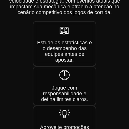
velocidade e estratégia, com eventos atuais que
impactam sua mecânica e atraem a atenção no
cenário competitivo dos jogos de corrida.
📖
Estude as estatísticas e
o desempenho das
equipes antes de
apostar.
🕒
Jogue com
responsabilidade e
defina limites claros.
💡
Aproveite promoções