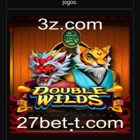
jogos.