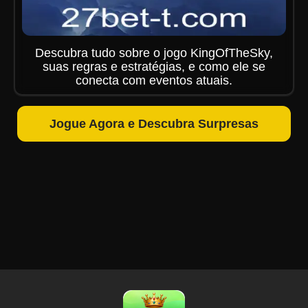
Descubra tudo sobre o jogo KingOfTheSky,
suas regras e estratégias, e como ele se
conecta com eventos atuais.
Jogue Agora e Descubra Surpresas