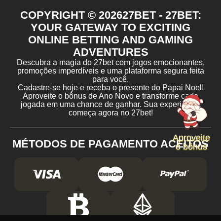
COPYRIGHT ©
2026
27BET - 27BET:
YOUR GATEWAY TO EXCITING
ONLINE BETTING AND GAMING
ADVENTURES
Descubra a magia do 27bet com jogos emocionantes,
promoções imperdíveis e uma plataforma segura feita
para você.
Cadastre-se hoje e receba o presente do Papai Noel!
Aproveite o bônus de Ano Novo e transforme cada
jogada em uma chance de ganhar. Sua experiência
começa agora no 27bet!
Aproveite
MÉTODOS DE PAGAMENTO ACEITOS
o bônus