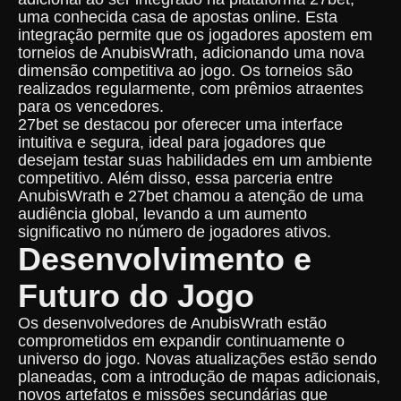
uma conhecida casa de apostas online. Esta
integração permite que os jogadores apostem em
torneios de AnubisWrath, adicionando uma nova
dimensão competitiva ao jogo. Os torneios são
realizados regularmente, com prêmios atraentes
para os vencedores.
27bet se destacou por oferecer uma interface
intuitiva e segura, ideal para jogadores que
desejam testar suas habilidades em um ambiente
competitivo. Além disso, essa parceria entre
AnubisWrath e 27bet chamou a atenção de uma
audiência global, levando a um aumento
significativo no número de jogadores ativos.
Desenvolvimento e
Futuro do Jogo
Os desenvolvedores de AnubisWrath estão
comprometidos em expandir continuamente o
universo do jogo. Novas atualizações estão sendo
planeadas, com a introdução de mapas adicionais,
novos artefatos e missões secundárias que