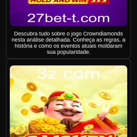
Descubra tudo sobre o jogo Crowndiamonds
nesta análise detalhada. Conheça as regras, a
história e como os eventos atuais moldaram
sua popularidade.