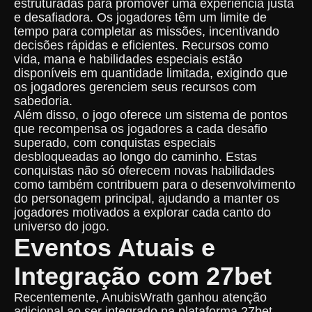
estruturadas para promover uma experiência justa
e desafiadora. Os jogadores têm um limite de
tempo para completar as missões, incentivando
decisões rápidas e eficientes. Recursos como
vida, mana e habilidades especiais estão
disponíveis em quantidade limitada, exigindo que
os jogadores gerenciem seus recursos com
sabedoria.
Além disso, o jogo oferece um sistema de pontos
que recompensa os jogadores a cada desafio
superado, com conquistas especiais
desbloqueadas ao longo do caminho. Estas
conquistas não só oferecem novas habilidades
como também contribuem para o desenvolvimento
do personagem principal, ajudando a manter os
jogadores motivados a explorar cada canto do
universo do jogo.
Eventos Atuais e
Integração com 27bet
Recentemente, AnubisWrath ganhou atenção
adicional ao ser integrado na plataforma 27bet,