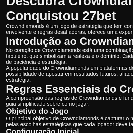
Descubra Crowndiam
Conquistou 27bet
Crowndiamonds é um jogo de estratégia que tem conq
envolvente e regras desafiadoras, oferece uma exper
Introdução ao Crowndi
No coração de Crowndiamonds está uma combinação int
tabuleiro, que simbolizam a realeza e o domínio. Ca
de paciência e estratégia.
A popularidade do Crowndiamonds em plataformas de 
possibilidade de apostar em resultados futuros, ali
estratégia.
Regras Essenciais do 
A compreensão das regras de Crowndiamonds é funda
guia simplificado sobre como jogar:
Objetivo do Jogo
O principal objetivo de Crowndiamonds é capturar o m
pelas escolhas estratégicas que cada jogador deve fa
Configuração Inicial