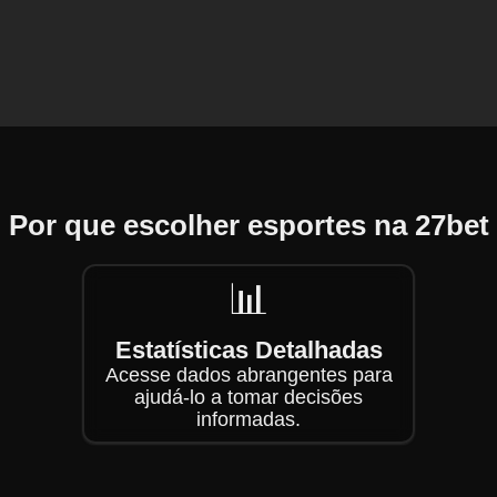
❄
Por que escolher esportes na 27bet
📊
Estatísticas Detalhadas
Acesse dados abrangentes para
ajudá-lo a tomar decisões
informadas.