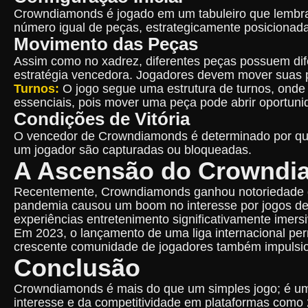
Crowndiamonds é jogado em um tabuleiro que lembra
número igual de peças, estrategicamente posicionada
Movimento das Peças
Assim como no xadrez, diferentes peças possuem dif
estratégia vencedora. Jogadores devem mover suas p
Turnos:
O jogo segue uma estrutura de turnos, onde
essenciais, pois mover uma peça pode abrir oportunid
Condições de Vitória
O vencedor de Crowndiamonds é determinado por que
um jogador são capturadas ou bloqueadas.
A Ascensão do Crowndi
Recentemente, Crowndiamonds ganhou notoriedade devi
pandemia causou um boom no interesse por jogos de t
experiências entretenimento significativamente imersi
Em 2023, o lançamento de uma liga internacional per
crescente comunidade de jogadores também impulsion
Conclusão
Crowndiamonds é mais do que um simples jogo; é uma
interesse e da competitividade em plataformas como 