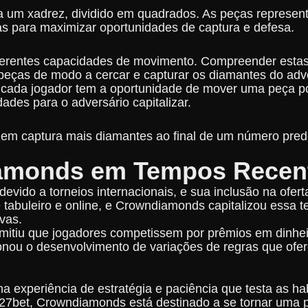
 um xadrez, dividido em quadrados. As peças represe
s para maximizar oportunidades de captura e defesa.
erentes capacidades de movimento. Compreender estas l
eças de modo a cercar e capturar os diamantes do adver
 cada jogador tem a oportunidade de mover uma peça po
ades para o adversário capitalizar.
m captura mais diamantes ao final de um número pred
amonds em Tempos Recen
do a torneios internacionais, e sua inclusão na ofert
abuleiro e online, e Crowndiamonds capitalizou essa te
vas.
mitiu que jogadores competissem por prêmios em dinheir
ou o desenvolvimento de variações de regras que ofere
 experiência de estratégia e paciência que testa as ha
27bet, Crowndiamonds está destinado a se tornar uma p