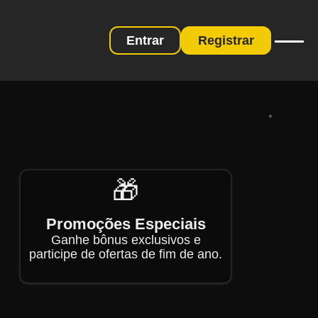
Entrar
Registrar
❄
❄
❄
❄
❄
🎁
Promoções Especiais
Ganhe bônus exclusivos e
participe de ofertas de fim de ano.