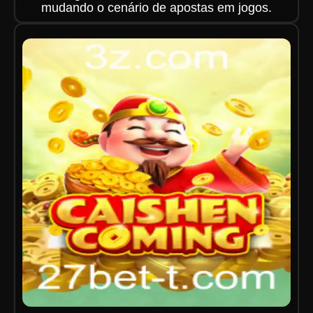
mudando o cenário de apostas em jogos.