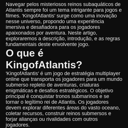
Navegar pelos misteriosos reinos subaquáticos de
Atlantis sempre foi um tema intrigante para jogos e
filmes. 'KingofAtlantis' surge como uma inovação
nesse universo, propondo uma experiência
imersiva e desafiadora para os jogadores
apaixonados por aventura. Neste artigo,
exploraremos a descrição, introdução, e as regras
fundamentais deste envolvente jogo.
O que é
KingofAtlantis?
'KingofAtlantis' é um jogo de estratégia multiplayer
online que transporta os jogadores para um mundo
submerso repleto de aventuras, criaturas
enigmáticas e desafios estratégicos. O objetivo
principal é conquistar tronos submarinos e se
tornar o legítimo rei de Atlantis. Os jogadores
devem explorar diferentes áreas do vasto oceano,
coletar recursos, construir reinos submersos e
forjar alianças ou rivalidades com outros
jogadores.