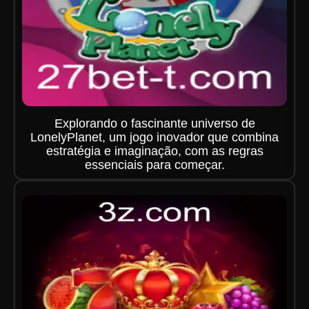
Explorando o fascinante universo de
LonelyPlanet, um jogo inovador que combina
estratégia e imaginação, com as regras
essenciais para começar.