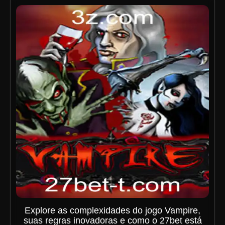
Explore as complexidades do jogo Vampire,
suas regras inovadoras e como o 27bet está