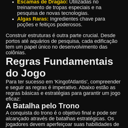
Escamas de Dragão:
Utilizadas no
treinamento de tropas especiais e na
pesquisa de novas tecnologias.
Algas Raras:
Ingredientes chave para
poções e feitiços poderosos.
Construir estruturas é outra parte crucial. Desde
portos até aquários de pesquisa, cada edificação
tem um papel único no desenvolvimento das
colônias.
Regras Fundamentais
do Jogo
Para ter sucesso em 'KingofAtlantis', compreender
e seguir as regras é imperativo. Abaixo estão as
regras básicas e estratégias para garantir um jogo
eficaz:
A Batalha pelo Trono
A conquista do trono é o objetivo final e pode ser
alcançado através de batalhas estratégicas. Os
jogadores devem aperfeiçoar suas habilidades de