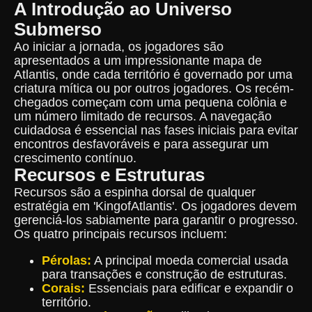
A Introdução ao Universo
Submerso
Ao iniciar a jornada, os jogadores são
apresentados a um impressionante mapa de
Atlantis, onde cada território é governado por uma
criatura mítica ou por outros jogadores. Os recém-
chegados começam com uma pequena colônia e
um número limitado de recursos. A navegação
cuidadosa é essencial nas fases iniciais para evitar
encontros desfavoráveis e para assegurar um
crescimento contínuo.
Recursos e Estruturas
Recursos são a espinha dorsal de qualquer
estratégia em 'KingofAtlantis'. Os jogadores devem
gerenciá-los sabiamente para garantir o progresso.
Os quatro principais recursos incluem:
Pérolas:
A principal moeda comercial usada
para transações e construção de estruturas.
Corais:
Essenciais para edificar e expandir o
território.