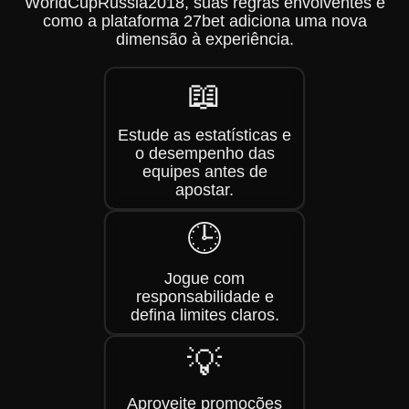
WorldCupRussia2018, suas regras envolventes e
como a plataforma 27bet adiciona uma nova
dimensão à experiência.
📖
Estude as estatísticas e
o desempenho das
equipes antes de
apostar.
🕒
Jogue com
responsabilidade e
defina limites claros.
💡
Aproveite promoções