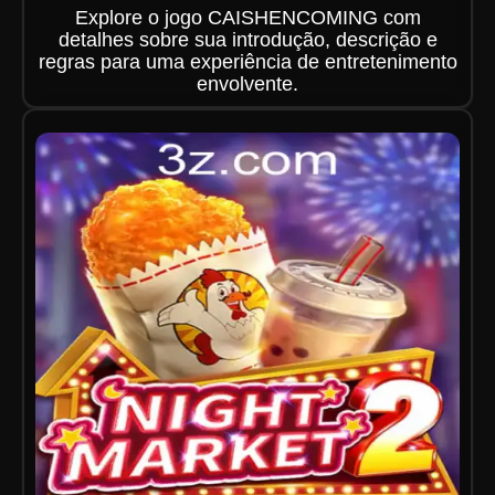
Explore o jogo CAISHENCOMING com
detalhes sobre sua introdução, descrição e
regras para uma experiência de entretenimento
envolvente.