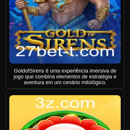
GoldofSirens é uma experiência imersiva de
jogo que combina elementos de estratégia e
aventura em um cenário mitológico.