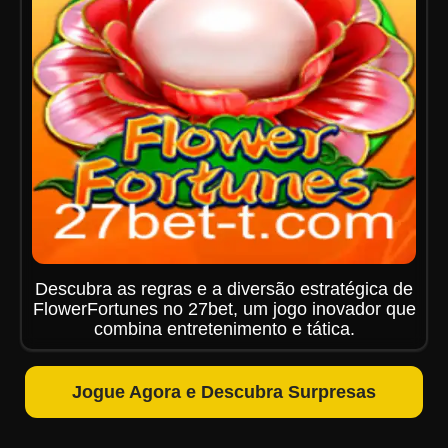
Descubra as regras e a diversão estratégica de
FlowerFortunes no 27bet, um jogo inovador que
combina entretenimento e tática.
Jogue Agora e Descubra Surpresas