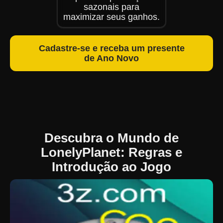
sazonais para
maximizar seus ganhos.
Cadastre-se e receba um presente
de Ano Novo
Descubra o Mundo de
LonelyPlanet: Regras e
Introdução ao Jogo