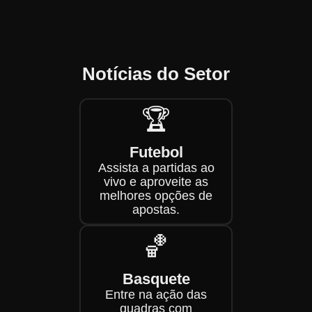
Notícias do Setor
🏆
Futebol
Assista a partidas ao
vivo e aproveite as
melhores opções de
apostas.
🏀
Basquete
Entre na ação das
quadras com