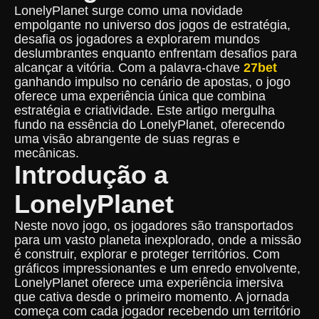
LonelyPlanet surge como uma novidade
empolgante no universo dos jogos de estratégia,
desafia os jogadores a explorarem mundos
deslumbrantes enquanto enfrentam desafios para
alcançar a vitória. Com a palavra-chave
27bet
ganhando impulso no cenário de apostas, o jogo
oferece uma experiência única que combina
estratégia e criatividade. Este artigo mergulha
fundo na essência do LonelyPlanet, oferecendo
uma visão abrangente de suas regras e
mecânicas.
Introdução a
LonelyPlanet
Neste novo jogo, os jogadores são transportados
para um vasto planeta inexplorado, onde a missão
é construir, explorar e proteger territórios. Com
gráficos impressionantes e um enredo envolvente,
LonelyPlanet oferece uma experiência imersiva
que cativa desde o primeiro momento. A jornada
começa com cada jogador recebendo um território